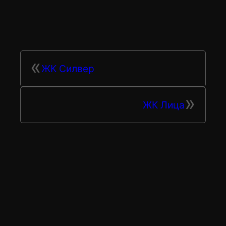
Перейти
к
содержимому
«
ЖК Силвер
»
ЖК Лица